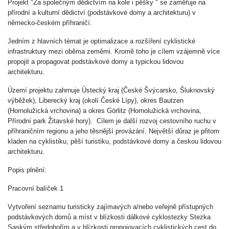
Projekt "Za společným dědictvím na kole i pěšky " se zaměřuje na
přírodní a kulturní dědictví (podstávkové domy a architekturu) v
německo-českém příhraničí.
Jedním z hlavních témat je optimalizace a rozšíření cyklistické
infrastruktury mezi oběma zeměmi. Kromě toho je cílem vzájemně více
propojit a propagovat podstávkové domy a typickou lidovou
architekturu.
Území projektu zahrnuje Ústecký kraj (České Švýcarsko, Šluknovský
výběžek), Liberecký kraj (okolí České Lípy), okres Bautzen
(Hornolužická vrchovina) a okres Görlitz (Hornolužická vrchovina,
Přírodní park Žitavské hory). Cílem je další rozvoj cestovního ruchu v
příhraničním regionu a jeho těsnější provázání. Největší důraz je přitom
kladen na cyklistiku, pěší turistiku, podstávkové domy a českou lidovou
architekturu.
Popis plnění:
Pracovní balíček 1
Vytvoření seznamu turisticky zajímavých a/nebo veřejně přístupných
podstávkových domů a míst v blízkosti dálkové cyklostezky Stezka
Saským středohořím a v blízkosti propojovacích cyklistických cest do