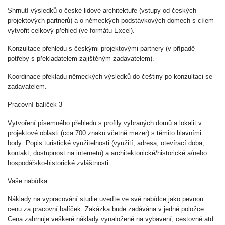
Shrnutí výsledků o české lidové architektuře (vstupy od českých
projektových partnerů) a o německých podstávkových domech s cílem
vytvořit celkový přehled (ve formátu Excel).
Konzultace přehledu s českými projektovými partnery (v případě
potřeby s překladatelem zajištěným zadavatelem).
Koordinace překladu německých výsledků do češtiny po konzultaci se
zadavatelem.
Pracovní balíček 3
Vytvoření písemného přehledu s profily vybraných domů a lokalit v
projektové oblasti (cca 700 znaků včetně mezer) s těmito hlavními
body: Popis turistické využitelnosti (využití, adresa, otevírací doba,
kontakt, dostupnost na internetu) a architektonické/historické a/nebo
hospodářsko-historické zvláštnosti.
Vaše nabídka:
Náklady na vypracování studie uveďte ve své nabídce jako pevnou
cenu za pracovní balíček. Zakázka bude zadávána v jedné položce.
Cena zahrnuje veškeré náklady vynaložené na vybavení, cestovné atd.