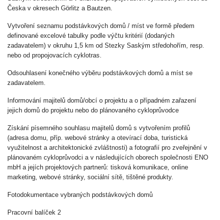
Česka v okresech Görlitz a Bautzen.
Vytvoření seznamu podstávkových domů / míst ve formě předem
definované excelové tabulky podle výčtu kritérií (dodaných
zadavatelem) v okruhu 1,5 km od Stezky Saským středohořím, resp.
nebo od propojovacích cyklotras.
Odsouhlasení konečného výběru podstávkových domů a míst se
zadavatelem.
Informování majitelů domů/obcí o projektu a o případném zařazení
jejich domů do projektu nebo do plánovaného cykloprůvodce
Získání písemného souhlasu majitelů domů s vytvořením profilů
(adresa domu, příp. webové stránky a otevírací doba, turistická
využitelnost a architektonické zvláštnosti) a fotografií pro zveřejnění v
plánovaném cykloprůvodci a v následujících oborech společnosti ENO
mbH a jejích projektových partnerů: tisková komunikace, online
marketing, webové stránky, sociální sítě, tištěné produkty.
Fotodokumentace vybraných podstávkových domů
Pracovní balíček 2