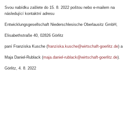
Svou nabídku zašlete do 15. 8. 2022 poštou nebo e-mailem na
následující kontaktní adresu
Entwicklungsgesellschaft Niederschlesische Oberlausitz GmbH,
Elisabethstraße 40, 02826 Görlitz
paní Franziska Kusche (
franziska.kusche@wirtschaft-goerlitz.de
) a
Maja Daniel-Rublack (
maja.daniel-rublack@wirtschaft-goerlitz.de
).
Görlitz, 4. 8. 2022
Logo ENO